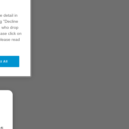
Informace související s vybranými
e detail in
onemocněními a portfóliem společnosti
ng "Decline
Pfizer
s
who drop
ase click on
please read
Zobrazit terapeutické oblasti
t All
i.