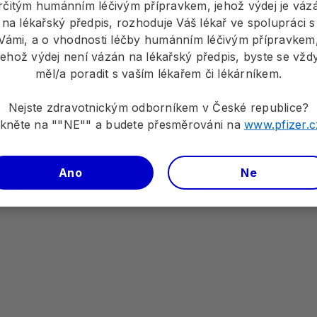
rčitým humánním léčivým přípravkem, jehož výdej je váz
na lékařský předpis, rozhoduje Váš lékař ve spolupráci s
Vámi, a o vhodnosti léčby humánním léčivým přípravkem
jehož výdej není vázán na lékařský předpis, byste se vžd
měl/a poradit s vaším lékařem či lékárníkem.
Nejste zdravotnickým odborníkem v České republice?
ikněte na ""NE"" a budete přesměrováni na
www.pfizer.c
Ano
Ne
Povinné informace o přípravku - ZDE
vků si pečlivě přečtěte Úplnou informaci o přípravcích 
Pfizer, prosím, pište na e-mailovou adresu:
CZE.AERepo
příhody pomocí formuláře na stránkách Státního ústavu p