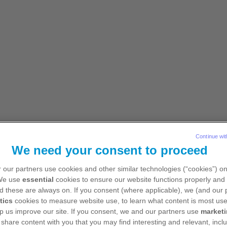
 výhradně pro odborníky ve zdravotnictví působící v České re
sti
Události a materiály
Kontakt
Continue wit
We need your consent to proceed
 our partners use cookies and other similar technologies (“cookies”) o
 We use
essential
cookies to ensure our website functions properly and 
d these are always on. If you consent (where applicable), we (and our 
Prozkoumat obsah
tics
cookies to measure website use, to learn what content is most use
p us improve our site. If you consent, we and our partners use
market
 share content with you that you may find interesting and relevant, inclu
Odborné zdroje společnosti Pfizer pro