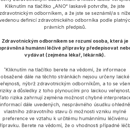
Kliknutím na tlačítko „ANO“ laskavě potvrďte, že jste
zdravotnickým odborníkem, a že jste se seznámil/a s níž
fizer
vedenou definicí zdravotnického odborníka podle platný
právních předpisů.
Zdravotnickým odborníkem se rozumí osoba, která je
oprávněná humánní léčivé přípravky předepisovat neb
ní
vydávat (zejména lékař, lékárník).
e pacienty
Kliknutím na tlačítko berete na vědomí, že informace
*
obsažené dále na těchto stránkách nejsou určeny laické
veřejnosti, nýbrž zdravotnickým odborníkům, a to se všem
riziky a důsledky z toho plynoucími pro laickou veřejnost
Tato rizika zahrnují zejména možnost chybné interpretac
informací dále uvedených, nesprávného úsudku ohledně
vlastního zdravotního stavu či možnosti vzniku mylné
preference ve vztahu k určitému humánnímu léčivému
ýkající se léků a
řípravku. Berete na vědomí, že o vhodnosti případné léč
Pfizer