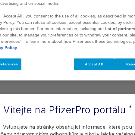
dvertising and on social media.
vás a vaše pacienty
g "Accept All", you consent to the use of all cookies, as described in mor
y Policy. You can refuse all cookies, except essential cookies, by clicki
 closing this banner. For more information, including our
list of partner
 our site, to manage your preferences or to withdraw your consent, ple
Zobrazit materiály
references”. To learn more about how Pfizer uses these technologies, 
cy Policy
.
references
Accept All
Rejec
Vítejte na PfizerPro portálu
*
Vstupujete na stránky obsahující informace, které jsou
rčeny zdravotnickým odborníkům a nikoliv laické veřejnost