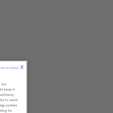
publice.
Přihlásit se
Odhlásit se
X
hout Accepting 
n our
to keep it
partners),
ful to users
ing
cookies
Terapeutické oblasti
ding for