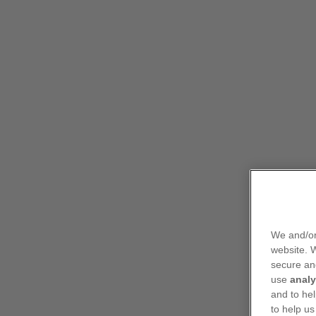
Informace uváděné na těchto stránkách jsou určeny
Naše produkty
Terapeutické obla
Vítejte na
PfizerPro
We and/or
Pfizer produkty
website.
secure an
use
analy
Přístup k informacím
and to hel
o Pfizer produktech
to help us