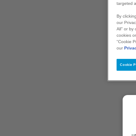
targeted a
By clickin
our Privac
All" or by
Zobrazit produkty
cookies on
“Cookie P
our
Priva
Cookie P
Události
u