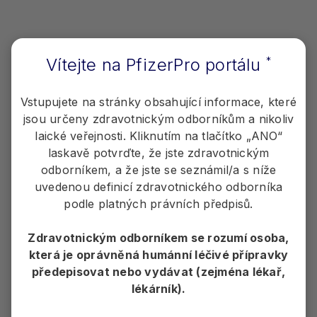
8. Melmed S, Colao A, Barkan A et al. Guidelines for acromegaly
management: an update. J Clin Endocrinol Metab. 2009; 94(5): 1509-
1517
9. SPC přípravku Somavert
Vítejte na PfizerPro portálu
*
Vstupujete na stránky obsahující informace, které
jsou určeny zdravotnickým odborníkům a nikoliv
laické veřejnosti. Kliknutím na tlačítko „ANO“
laskavě potvrďte, že jste zdravotnickým
odborníkem, a že jste se seznámil/a s níže
uvedenou definicí zdravotnického odborníka
podle platných právních předpisů.
Zdravotnickým odborníkem se rozumí osoba,
která je oprávněná humánní léčivé přípravky
předepisovat nebo vydávat (zejména lékař,
lékárník).