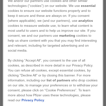
Prevalence
We and/or our partners use cookies and other similar
technologies (“cookies”) on our website. We use
essential
Akromegalie postihuje stejnou měrou muže i ženy.
cookies to ensure our website functions properly and to
keep it secure and these are always on. If you consent
Vyskytuje se u přibližně 60 jedinců z milionu,
(where applicable), we (and our partners), use
analytics
ačkoli nejnovější studie uvádějí, že prevalence
cookies to measure website use, to learn what content is
může být i vyšší. Incidence je 3-4 případy na
most useful to users and to help us improve our site. If you
3,4
milion jedinců ročně.
consent, we and our partners use
marketing
cookies to
help us share content with you that you may find interesting
and relevant, including for targeted advertising and on
social media.
Mortalita
By clicking "Accept All", you consent to the use of all
cookies, as described in more detail in our Privacy Policy.
Průměrný věk stanovení diagnózy je ve 41 - 48
You can refuse all cookies, except essential cookies, by
5
letech.
Doba stanovení diagnózy je v průměru 8
clicking "Decline All" or by closing this banner. For more
2
information, including our
list of partners
who drop cookies
let od nástupu prvních příznaků.
on our site, to manage your preferences or to withdraw your
consent, please click on “Cookie Preferences”. To learn
U neléčených nebo neúspěšně léčených
more about how Pfizer uses these technologies, please
pacientů, je akromegalie spojena se zvýšenou
read our
Privacy Policy
.
mortalitou a rizikem metabolických a