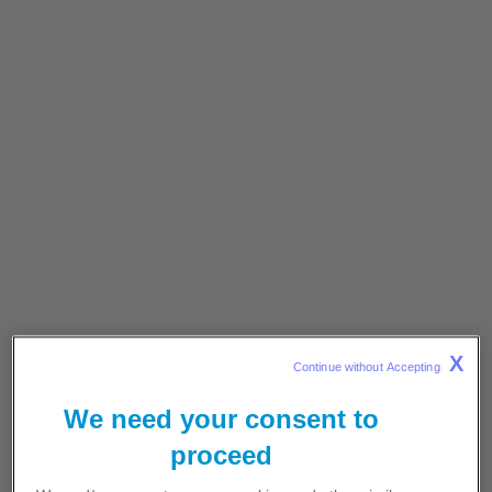
Příznaky a zátěž nemocí COVID-19
Patologie
Akromegalie je chronické onemocnění, které se
obvykle vyskytuje u dospělých ve středním věku
(průměrný věk přibližně 40 let), ale může se
vyskytnout v kterémkoliv věku.
Při akromegalii tělo vytváří nadměrné množství
růstového hormonu, což vede k tvorbě
nadměrného množství inzulinu podobného
růstovému
faktoru (IGF-I ). Toto je obvykle
X
Continue without Accepting 
způsobeno benigním nádorem vyrůstajícím
1,2
v hypofýze.
We need your consent to
proceed