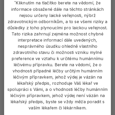
Diagnostika akromegalie
Kliknutím na tlačítko berete na vědomí, že
*
informace obsažené dále na těchto stránkách
nejsou určeny laické veřejnosti, nýbrž
Zjistit více
zdravotnickým odborníkům, a to se všemi riziky a
důsledky z toho plynoucími pro laickou veřejnost.
Tato rizika zahrnují zejména možnost chybné
interpretace informací dále uvedených,
nesprávného úsudku ohledně vlastního
zdravotního stavu či možnosti vzniku mylné
preference ve vztahu k určitému humánnímu
léčivému přípravku. Berete na vědomí, že o
vhodnosti případné léčby určitým humánním
léčivým přípravkem, jehož výdej je vázán na
lékařský předpis, rozhoduje Váš lékař ve
spolupráci s Vámi, a o vhodnosti léčby humánním
léčivým přípravkem, jehož výdej není vázán na
lékařský předpis, byste se vždy měl/a poradit s
vaším lékařem či lékárníkem.