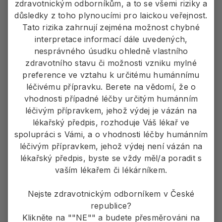
zdravotnickým odborníkům, a to se všemi riziky a
důsledky z toho plynoucími pro laickou veřejnost.
Tato rizika zahrnují zejména možnost chybné
interpretace informací dále uvedených,
PP-TRU-CZE-0035
nesprávného úsudku ohledně vlastního
zdravotního stavu či možnosti vzniku mylné
Povinné informace o přípravku - ZDE
preference ve vztahu k určitému humánnímu
léčivému přípravku. Berete na vědomí, že o
Před předepsáním přípravků si pečlivě přečtěte
vhodnosti případné léčby určitým humánním
Úplnou informaci o přípravcích
léčivým přípravkem, jehož výdej je vázán na
na
www.pfizer.cz/vpois
.
lékařský předpis, rozhoduje Váš lékař ve
spolupráci s Vámi, a o vhodnosti léčby humánním
Pokud chcete nahlásit nežádoucí příhodu
léčivým přípravkem, jehož výdej není vázán na
společnosti Pfizer, prosím, pište na e-mailovou
lékařský předpis, byste se vždy měl/a poradit s
adresu:
CZE.AEReporting@pfizer.com
, nebo volejte
vaším lékařem či lékárníkem.
na
283 004 111
. Další možností je hlásit nežádoucí
příhody pomocí formuláře na stránkách Státního
Nejste zdravotnickým odborníkem v České
ústavu pro kontrolu léčiv
www.sukl.cz
.
republice?
Klikněte na ""NE"" a budete přesměrováni na