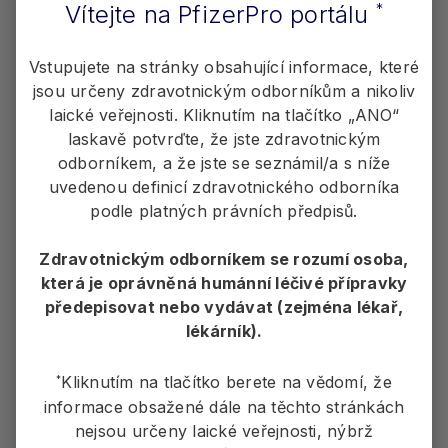
Vítejte na PfizerPro portálu
*
Primární odpověď u dospívajících a mladých
dospělých
Vstupujete na stránky obsahující informace, které
Perzistence
jsou určeny zdravotnickým odborníkům a nikoliv
laické veřejnosti. Kliknutím na tlačítko „ANO“
Bezpečnost a snášenlivost
laskavě potvrďte, že jste zdravotnickým
odborníkem, a že jste se seznámil/a s níže
uvedenou definicí zdravotnického odborníka
podle platných právních předpisů.
Zdravotnickým odborníkem se rozumí osoba,
která je oprávněná humánní léčivé přípravky
předepisovat nebo vydávat (zejména lékař,
Údaje o primární imunitní odpovědi
lékárník).
Podívejte se, jak si přípravek Trumenba vedl.
Kliknutím na tlačítko berete na vědomí, že
*
informace obsažené dále na těchto stránkách
Zjistěte více
nejsou určeny laické veřejnosti, nýbrž