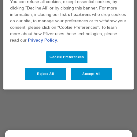
Složení vakcíny TRUMENBA najdete
zde
.
You can refuse all cookies, except essential cookies, by
clicking "Decline All" or by closing this banner. For more
information, including our
list of partners
who drop cookies
on our site, to manage your preferences or to withdraw your
consent, please click on “Cookie Preferences”. To learn
more about how Pfizer uses these technologies, please
Reference:
read our
Privacy Policy
.
Souhrn údajů o připravku Trumenba.
Østergaard L, Lucksinger GH, Absalon J, et al. A phase 3,
Cookie Preferences
randomized, active-controlled study to assess the safety
and tolerability of meningococcal serogroup B vaccine
bivalent rLP2086 in healthy adolescents and young
adults.
Vaccine.
2016;34(12):1465-1471.
Reject All
Accept All
Østergaard L, Vesikari T, Absalon J, et al. A bivalent
meningococcal B vaccine in adolescents and young
adults.
N Engl J Med.
2017;377(24):2349-2362.
Účinnost a bezpečnost
Klinické studie