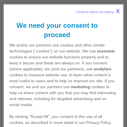
X
Continue without Accepting 
Čtyři studie fáze 3:
Austrálie, Kanada, Chile,
Evropa a USA
We need your consent to
Jedna studie fáze 2:
Evropa
proceed
Tři studie souběžného podávání fáze 2:
We and/or our partners use cookies and other similar
Evropa a USA
technologies (“cookies”) on our website. We use
essential
Přípravek Trumenba byl testován proti
čtyřem
cookies to ensure our website functions properly and to
primárním kmenům MenB
reprezentativním pro
keep it secure and these are always on. If you consent
kmeny způsobující invazivní onemocnění.
1
(where applicable), we (and our partners), use
analytics
cookies to measure website use, to learn what content is
Na podporu a další průkaz šíře pokrytí vakcínou
most useful to users and to help us improve our site. If you
kmenů bylo použito dalších 10 testovaných
consent, we and our partners use
marketing
cookies to
meningokokových kmenů séroskupiny B, které
help us share content with you that you may find interesting
zahrnovaly šest exprimujících podčeleď A fHbp
and relevant, including for targeted advertising and on
(varianty A06, A07, A12, A15, A19 a A29) a čtyři
social media.
exprimující podčeleď B fHbp (varianty B03, B09,
B15 a B16).
1
By clicking "Accept All", you consent to the use of all
cookies, as described in more detail in our Privacy Policy.