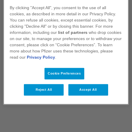
By clicking "Accept All", you consent to the use of all
Kromě toho celkové přežití (OS)
cookies, as described in more detail in our Privacy Policy.
klesá, protože pacienti jsou
You can refuse all cookies, except essential cookies, by
clicking "Decline All" or by closing this banner. For more
refrakterní na léčbu
4
information, including our
list of partners
who drop cookies
on our site, to manage your preferences or to withdraw your
consent, please click on “Cookie Preferences”. To learn
Z retrospektivní studie, která sledovala 275 pacientů
more about how Pfizer uses these technologies, please
s MM v USA od ledna 2017 do června 2018,
read our
Privacy Policy
.
vyplývá, že u pacientů, kteří byli alespoň triple-
refrakterní*, byl pozorován medián OS 9,2 měsíce,
Cookie Preferences
a u pacientů, kteří byli penta-refrakterní
, byl
†
pozorován medián OS 5,6 měsíce.
Reject All
Accept All
* Pacienti, kteří byli alespoň triple-refrakterní, byli definováni jako
refrakterní na 1 CD38 mAb, 1 PI a 1 nebo 2 IMiD, nebo 1 CD38 mAb,
1 nebo 2 PI a 1 IMiD.
† Pacienti, kteří byli penta-refrakterní, byli definováni jako refrakterní
na 1 CD38 mAb, 2 PI a 2 IMiD.