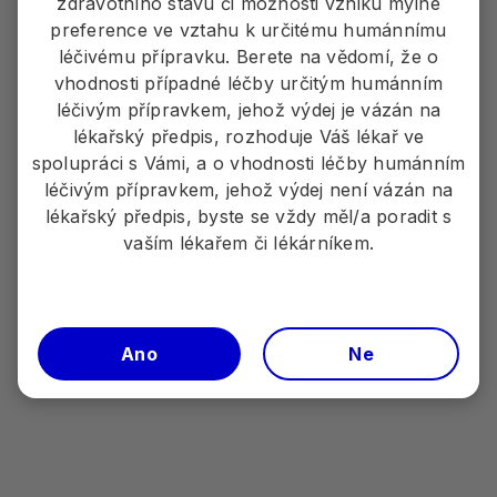
zdravotního stavu či možnosti vzniku mylné
preference ve vztahu k určitému humánnímu
léčivému přípravku. Berete na vědomí, že o
vhodnosti případné léčby určitým humánním
PP-E1A-CZE-0002
léčivým přípravkem, jehož výdej je vázán na
Povinné informace o přípravku - ZDE
lékařský předpis, rozhoduje Váš lékař ve
spolupráci s Vámi, a o vhodnosti léčby humánním
Před předepsáním přípravků si pečlivě přečtěte
léčivým přípravkem, jehož výdej není vázán na
Úplnou informaci o přípravcích
lékařský předpis, byste se vždy měl/a poradit s
na
www.pfizer.cz/vpois
.
vaším lékařem či lékárníkem.
Pokud chcete nahlásit nežádoucí příhodu
společnosti Pfizer, prosím, pište na e-mailovou
adresu:
CZE.AEReporting@pfizer.com
, nebo volejte
Ano
Ne
na
283 004 111
. Další možností je hlásit nežádoucí
příhody pomocí formuláře na stránkách Státního
ústavu pro kontrolu léčiv
www.sukl.cz
.
V případě zájmu o další
informace o