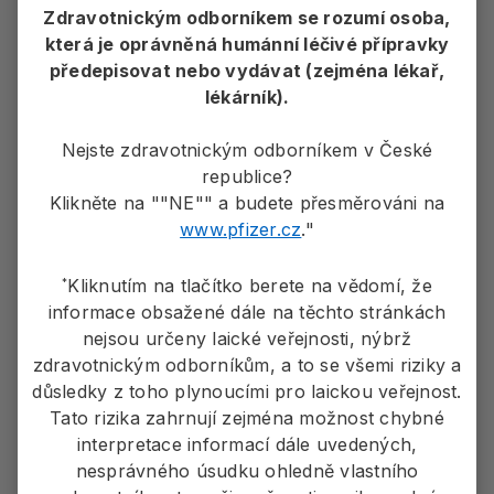
Gandhi UH, Cornell RF, Lakshman A, et al. Outcomes of
Zdravotnickým odborníkem se rozumí osoba,
patients with multiple myeloma refractory to CD38-targeted
která je oprávněná humánní léčivé přípravky
monoclonal antibody therapy. Leukemia. 2019;33:2266-
2275. doi:10.1038/s41375-019-0435-7
předepisovat nebo vydávat (zejména lékař,
lékárník).
Komplikované onemocnění
Nejste zdravotnickým odborníkem v České
republice?
Klikněte na ""NE"" a budete přesměrováni na
Zátěž nemocí
www.pfizer.cz
."
Mechanismus onemocnění
Kliknutím na tlačítko berete na vědomí, že
*
informace obsažené dále na těchto stránkách
nejsou určeny laické veřejnosti, nýbrž
Nové cíle u MM
zdravotnickým odborníkům, a to se všemi riziky a
důsledky z toho plynoucími pro laickou veřejnost.
Tato rizika zahrnují zejména možnost chybné
Povrchové antigeny na buňkách MM
interpretace informací dále uvedených,
BCMA jako léčebný cíl
nesprávného úsudku ohledně vlastního