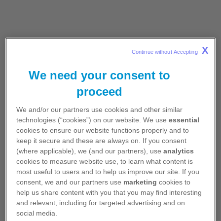
tohoto důvodu pacienti absolvují několik linií léčby.
Díky tomu často dochází ke zkrácení remise a ke
snížení odpovědi organismu na následnou léčbu.
1
Z mezinárodní retrospektivní analýzy 4997 pacientů
X
Continue without Accepting 
z roku 2014, která hodnotila průměrnou míru
We need your consent to
odpovědi a medián doby remise
:
2,3
proceed
We and/or our partners use cookies and other similar
H3 (Mobile)
technologies (“cookies”) on our website. We use
essential
cookies to ensure our website functions properly and to
keep it secure and these are always on. If you consent
H3 (Mobile)
(where applicable), we (and our partners), use
analytics
cookies to measure website use, to learn what content is
Převzato z: Bird SA, Boyd K. Multiple myeloma: an overview of
most useful to users and to help us improve our site. If you
management.
consent, we and our partners use
marketing
cookies to
CR = kompletní odpověď; TTP = čas do progrese; VGPR = velmi dobrá
help us share content with you that you may find interesting
částečná odpověď.
and relevant, including for targeted advertising and on
social media.